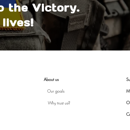
o the Victory.
lives!
About us
Su
Our goals
M
Ou
Why trust us?
Co