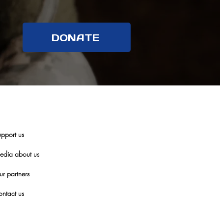
DONATE
pport us
edia about us
r partners
ntact us