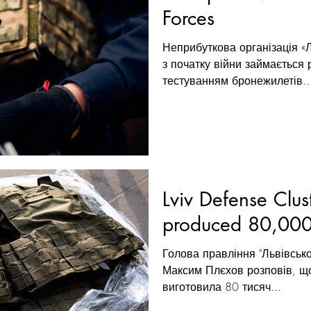
Forces
Неприбуткова організація «
з початку війни займається
тестуванням бронежилетів..
Lviv Defense Clus
produced 80,000 
Голова правління "Львівськ
Максим Плєхов розповів, що
виготовила 80 тисяч...