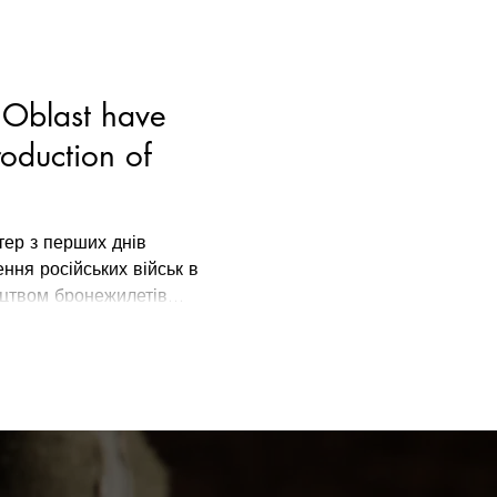
v Oblast have
roduction of
тер з перших днів
ня російських військ в
цтвом бронежилетів...