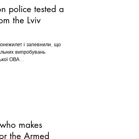
n police tested a
rom the Lviv
онежилет і запевнили, що
альних випробувань
ької ОВА...
t: who makes
 for the Armed