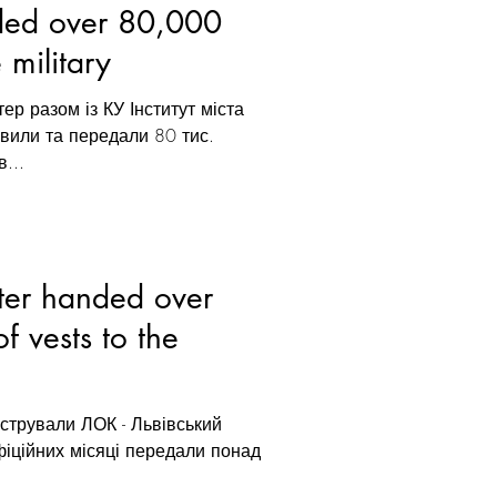
nded over 80,000
 military
р разом із КУ Інститут міста
вили та передали 80 тис.
...
ster handed over
f vests to the
єстрували ЛОК - Львівський
іційних місяці передали понад