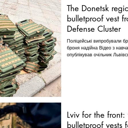
The Donetsk regio
bulletproof vest f
Defense Cluster
Поліцейські випробували бр
броня надійна Відео з навч
опублікував очільник Львівс
Lviv for the fron
bulletproof vests