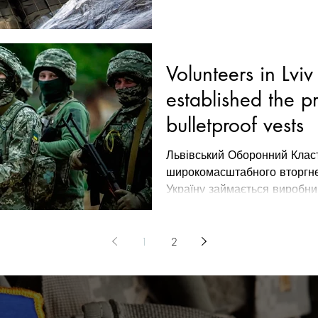
Volunteers in Lvi
established the p
bulletproof vests
Львівський Оборонний Клас
широкомасштабного вторгнен
Україну займається виробни
1
2