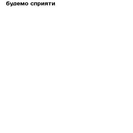
будемо сприяти
відновленню критичної
інфраструктури.
Зроби свій внесок у
Перемогу.
Допоможи захистити життя!
ДОПОМОГТИ