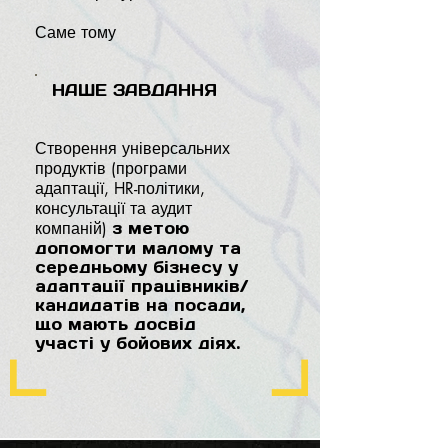
Саме тому
НАШЕ ЗАВДАННЯ
Створення універсальних
продуктів (програми
адаптації, HR-політики,
консультації та аудит
компаній)
з метою
допомогти малому та
середньому бізнесу у
адаптації працівників/
кандидатів на посади,
що мають досвід
участі у бойових діях.