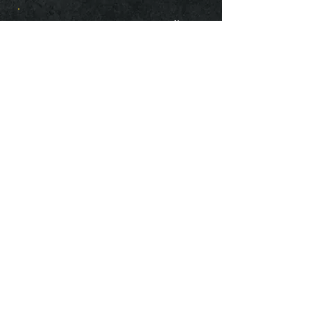
Створенння бази компаній,
що готові наймати ветеранів
Навчання для бізнесу
Розробка HR-програм
НАМ ВДАЛОСЯ
Залучити
40 експертів
з усієї