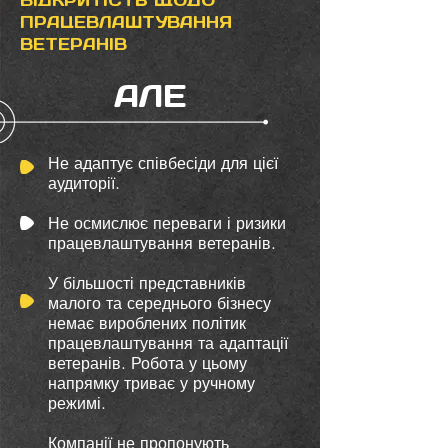
ПРАЦЕВЛАШТУВАННЯ
ВЕТЕРАНІВ
АЛЕ
Не адаптує співбесіди для цієї
аудиторії.
Не осмислює переваги і ризики
працевлаштування ветеранів.
У більшості представників
малого та середнього бізнесу
немає вироблених політик
працевлаштування та адаптації
ветеранів. Робота у цьому
напрямку триває у ручному
режимі.
Компанії не пропонують