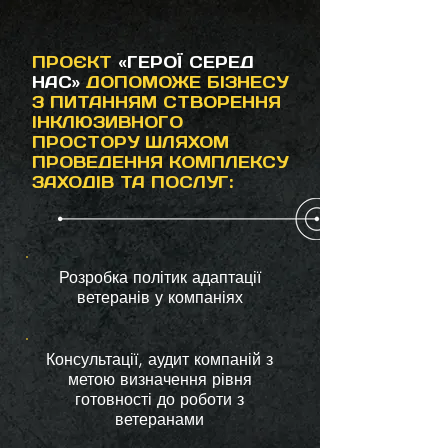
ПРОЄКТ
«ГЕРОЇ СЕРЕД
НАС»
ДОПОМОЖЕ БІЗНЕСУ
З ПИТАННЯМ СТВОРЕННЯ
ІНКЛЮЗИВНОГО
ПРОСТОРУ ШЛЯХОМ
ПРОВЕДЕННЯ КОМПЛЕКСУ
ЗАХОДІВ ТА ПОСЛУГ:
Розробка політик адаптації
ветеранів у компаніях
Консультації, аудит компаній з
метою визначення рівня
готовності до роботи з
ветеранами