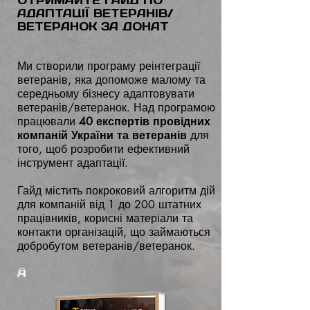
АДАПТАЦІЇ ВЕТЕРАНІВ/
ВЕТЕРАНОК ЗА ДОНАТ
Ми створили програму реінтеграції
ветеранів, яка допоможе малому та
середньому бізнесу адаптовувати
ветеранів/ветеранок. Над програмою
працювали
40 експертів провідних
компаній України та ветеранів
для
того, щоб розробити ефективний
інструмент адаптації.
Гайд містить покроковий алгоритм дій
для компаній від 1 до 200 штатних
працівників, корисні матеріали та
контакти організацій, що займаються
добробутом ветеранів/ветеранок.