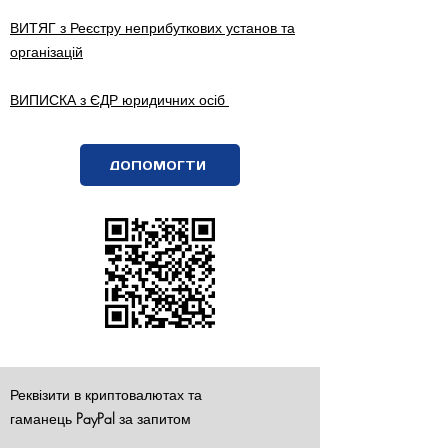
ВИТЯГ з Реєстру неприбуткових установ та
організацій
ВИПИСКА з ЄДР юридичних осіб
ДОПОМОГТИ
Реквізити в криптовалютах та
гаманець
PayPal
за запитом