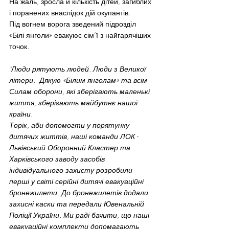
На жаль, зросла й кількість дітей, загиблих 
і поранених внаслідок дій окупантів.
Під вогнем ворога зведений підрозділ 
«Білі янголи» евакуює сім’ї з найгарячіших 
точок.
"Люди рятують людей. Люди з Великої 
літери.  Дякую «Білим янголам» та всім 
Силам оборони, які зберігають маленькі 
життя, зберігають майбутнє нашої 
країни.
Торік, аби допомогти у порятунку 
дитячих життів, наші команди ЛОК - 
Львівський Оборонний Кластер та 
Харківського заводу засобів 
індивідуального захисту розробили 
перші у світі серійні дитячі евакуаційні 
бронежилети. До бронежилетів додали 
захисні каски та передали Ювенальній 
Поліції України. Ми раді бачити, що наші 
евакуаційні комплекти допомагають 