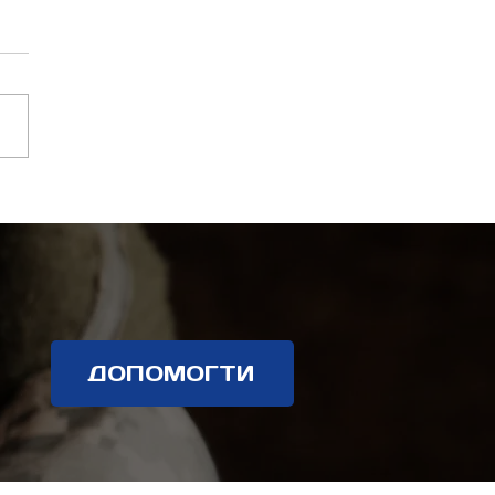
 мета — ми працюємо
еремоги!
ДОПОМОГТИ