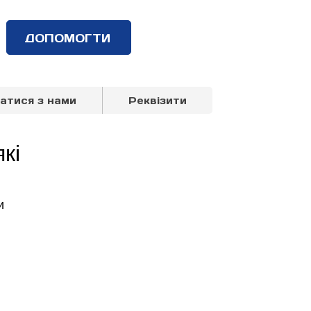
ДОПОМОГТИ
затися з нами
Реквізити
кі
и 