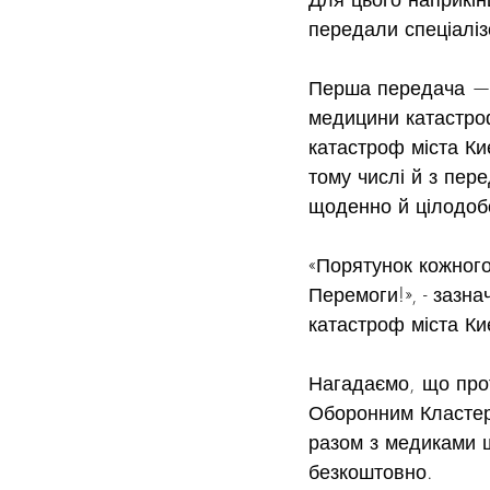
передали спеціаліз
Перша передача — 
медицини катастро
катастроф міста Киє
тому числі й з пер
щоденно й цілодоб
«Порятунок кожного
Перемоги!», - зазн
катастроф міста Ки
Нагадаємо, що про
Оборонним Кластеро
разом з медиками 
безкоштовно.