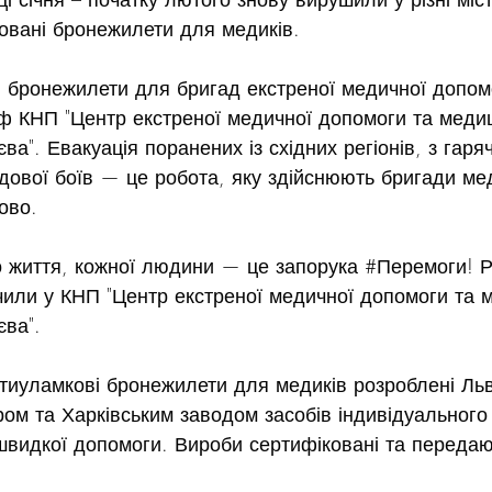
овані бронежилети для медиків.
бронежилети для бригад екстреної медичної допомо
ф КНП "Центр екстреної медичної допомоги та меди
ва". Евакуація поранених із східних регіонів, з гаряч
едової боїв — це робота, яку здійснюють бригади м
ово.
 життя, кожної людини — це запорука 
#Перемоги
! 
ачили у КНП "Центр екстреної медичної допомоги та 
єва".
тиуламкові бронежилети для медиків розроблені Льв
м та Харківським заводом засобів індивідуального 
швидкої допомоги. Вироби сертифіковані та переда