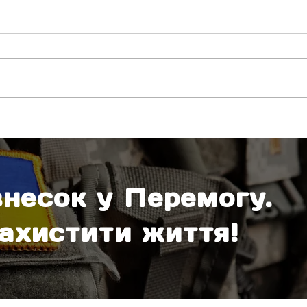
Гуманітарна місія на
Одна
передову: передача дронів
до П
та бронежилетів
внесок у Перемогу.
ахистити життя!