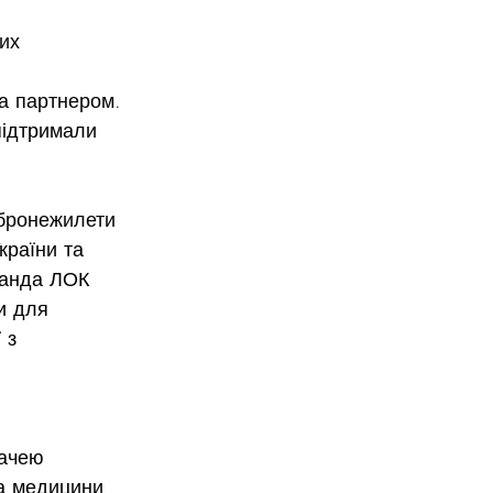
их 
ла партнером. 
 підтримали 
 бронежилети 
країни та 
оманда ЛОК 
и для 
 з 
дачею 
а медицини 