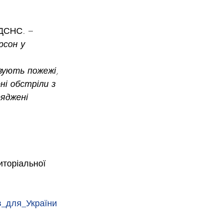
 ДСНС. – 
рсон у 
вують пожежі, 
і обстріли з 
яджені 
иторіальної 
_для_України