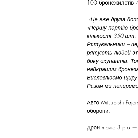
100 бронежилетів 4
 «Це вже друга доп
«Першу партію бро
кількості 350 шт.
Рятувальники – пер
рятують людей з-п
боку окупантів. Т
найкращим бронез
Висловлюємо щиру 
Разом ми неперемо
Авто Mitsubishi Paj
оборони.
Дрон mavic 3 pro —