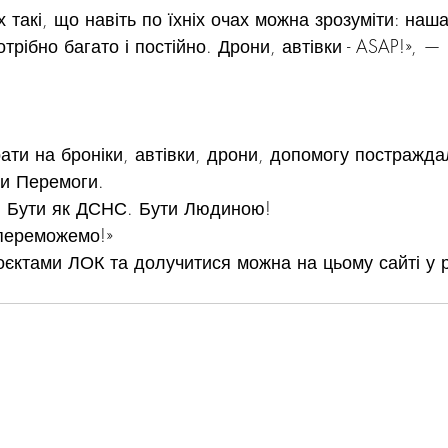
х такі, що навіть по їхніх очах можна зрозуміти: наш
отрібно багато і постійно. Дрони, автівки - ASAP!», —
ти на броніки, автівки, дрони, допомогу постражда
ти Перемоги.
й. Бути як ДСНС. Бути Людиною!
 переможемо!»
єктами ЛОК та долучитися можна на цьому сайті у р