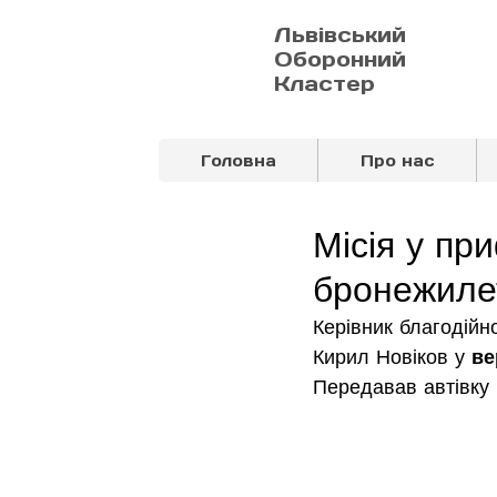
Львівський
Оборонний
Кластер
Головна
Про нас
Місія у пр
бронежилет
Керівник благодій
Кирил Новіков у 
ве
Передавав автівку 