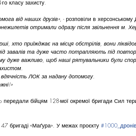
-го класу захисту.
омога від наших друзів»
, - розповіли в херсонському
нежилетів отримали одразу після звільнення м. Хе
ші, хто приїжджає на місця обстрілів, вони ліквідо
ід завалів та дуже часто потрапляють під повторн
ому дуже важливо, щоб наші рятувальники були спор
ахистом.
вдячність ЛОК за надану допомогу.
жні!»
ero передали бійцям 128-мої окремої бригади Сил тер
 47 бригаді «Маґура». У межах проєкту 
#1000_дронів