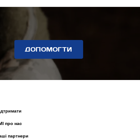
еремоги!
ДОПОМОГТИ
ідтримати
МІ про нас
аші партнери