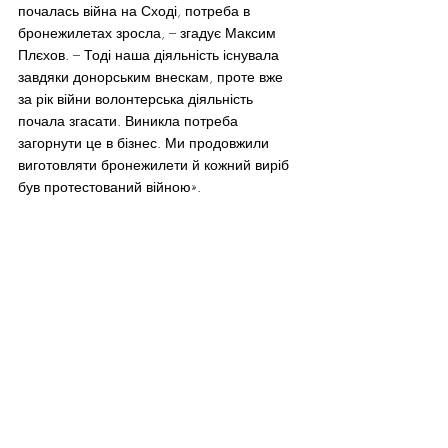
почалась війна на Сході, потреба в 
бронежилетах зросла, – згадує Максим 
Плєхов. – Тоді наша діяльність існувала 
завдяки донорським внескам, проте вже 
за рік війни волонтерська діяльність 
почала згасати. Виникла потреба 
загорнути це в бізнес. Ми продовжили 
виготовляти бронежилети й кожний виріб 
був протестований війною».