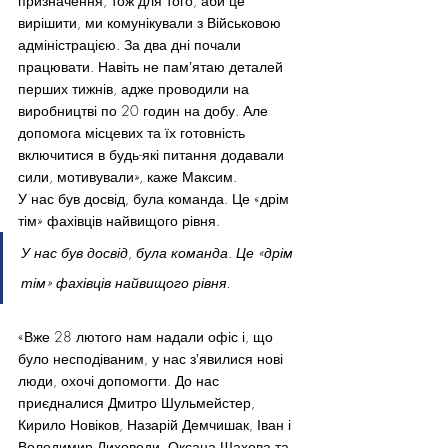
призначення, тож для того, аби це 
вирішити, ми комунікували з Військовою 
адміністрацією. За два дні почали 
працювати. Навіть не памʼятаю деталей 
перших тижнів, адже проводили на 
виробництві по 20 годин на добу. Але 
допомога місцевих та їх готовність 
включитися в будь-які питання додавали 
сили, мотивували», каже Максим.
У нас був досвід, була команда. Це «дрім 
тім» фахівців найвищого рівня. 
У нас був досвід, була команда. Це «дрім 
тім» фахівців найвищого рівня. 
«Вже 28 лютого нам надали офіс і, що 
було несподіваним, у нас зʼявилися нові 
люди, охочі допомогти. До нас 
приєдналися Дмитро Шульмейстер, 
Кирило Новіков, Назарій Демчишак, Іван і 
Володимир Лиховоди, Оксана Шахова та 