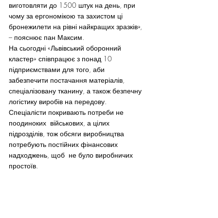
виготовляти до 1500 штук на день, при 
чому за ергономікою та захистом ці 
бронежилети на рівні найкращих зразків», 
– пояснює пан Максим.
На сьогодні «Львівський оборонний 
кластер» співпрацює з понад 10 
підприємствами для того, аби 
забезпечити постачання матеріалів, 
спеціалізовану тканину, а також безпечну 
логістику виробів на передову. 
Спеціалісти покривають потреби не 
поодиноких  військових, а цілих 
підрозділів, тож обсяги виробництва 
потребують постійних фінансових 
надходжень, щоб  не було виробничих 
простоїв.