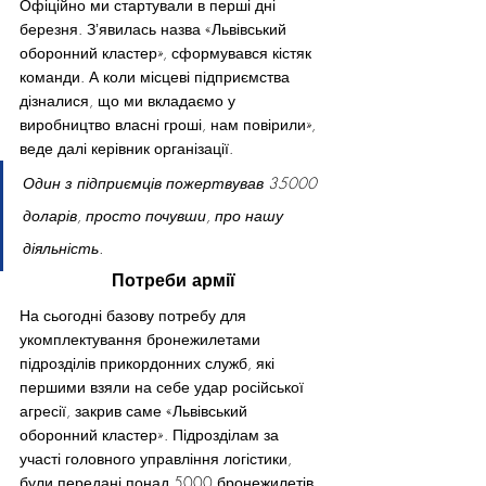
Офіційно ми стартували в перші дні 
березня. Зʼявилась назва «Львівський 
оборонний кластер», сформувався кістяк 
команди. А коли місцеві підприємства 
дізналися, що ми вкладаємо у 
виробництво власні гроші, нам повірили», 
веде далі керівник організації.
Один з підприємців пожертвував 35000 
доларів, просто почувши, про нашу 
діяльність. 
Потреби армії
На сьогодні базову потребу для 
укомплектування бронежилетами 
підрозділів прикордонних служб, які 
першими взяли на себе удар російської 
агресії, закрив саме «Львівський 
оборонний кластер». Підрозділам за 
участі головного управління логістики, 
були передані понад 5000 бронежилетів. 