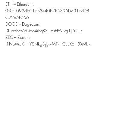
ETH – Ethereum: 
0x0f1092dbC1db3e40b7E5395D731ddD8
C22d5F766
DOGE – Dogecoin: 
DLuazbctZcQac4rPqKSUmsHWLvg1ji5K1F
ZEC – Zcach: 
t1NoMaK1mYSNkg3jfywMTkHCuuX6H5XMLfk
Подальші плани
ЛОК – це колаборація фахівців високого 
рівня.  Спеціалісти «Львівського 
оборонного кластера» розповідають 
історії про те, як в Україну завозились 
бронежилети американського зразка, 
проте пробивалися боєприпасами, які 
широко використовуються російськими 
окупантами. Тож серед подальших планів 
Максим Плєхов виокремлює напрямок 
«професійного волонтерства», на меті 
якого буде просвітницька діяльність у 