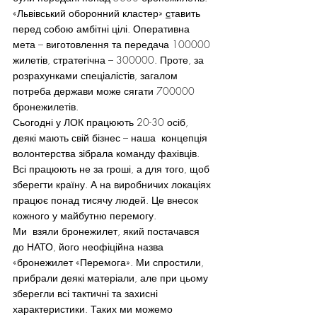
«Львівський оборонний кластер» 
с
тавить 
перед собою амбітні цілі. Оперативна 
мета – виготовлення та передача 100000 
жилетів, стратегічна – 300000. Проте, за 
розрахунками спеціалістів, загалом 
потреба держави може сягати 700000 
бронежилетів.
Сьогодні у ЛОК працюють 20-30 осіб, 
деякі мають свій бізнес – наша  концепція 
волонтерства зібрала команду фахівців. 
Всі працюють не за гроші, а для того, щоб 
зберегти країну. А на виробничих локаціях 
працює понад тисячу людей. Це внесок 
кожного у майбутню перемогу.
Ми  взяли бронежилет, який постачався 
до НАТО, його неофіційна назва 
«бронежилет «Перемога». Ми спростили, 
прибрали деякі матеріали, але при цьому 
зберегли всі тактичні та захисні 
характеристики. Таких ми можемо 