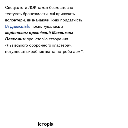
Спеціалісти ЛОК також безкоштовно 
тестують бронежилети, які привозять 
волонтери, визначаючи їхню придатність.
ІА Дивись.info
 поспілкувалась з 
керівником організації Максимом 
Плєховим
 про історію створення 
«Львівського оборонного кластера», 
потужності виробництва та потреби армії.
Історія