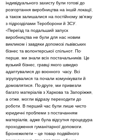
індивідуального захисту були готові до 
розгортання виробництва на іншій локації, 
а також залишалися на постійному звʼязку 
з підрозділами Тероборони й ЗСУ.
«Переїзд та подальший запуск 
виробництва не були для нас новим 
викликом і завдяки допомозі львівських 
бізнес та волонтерської спільнот. По-
перше, ми знали всіх постачальників. Це 
вузький бізнес, гравці якого швидко 
адаптувалися до воєнного  часу. Всі 
згрупувалися та почали комунікувати й 
домовлятися. По-друге, ми привезли 
багато матеріалів з Харкова та Запоріжжя, 
а отже, могли відразу переходити до 
роботи. В перший час були лише чисто 
юридичні проблеми з постачанням 
матеріалів, адже була відсутня процедура 
проходження гуманітарної допомоги. 
Бронежилети – це товар подвійного 