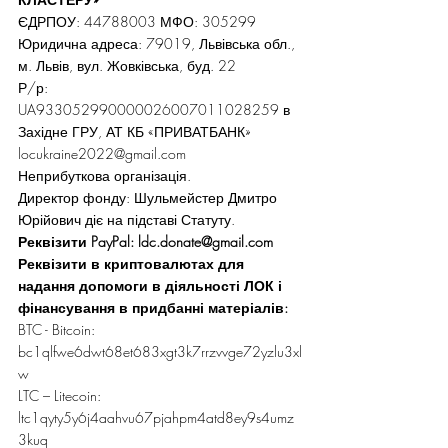
ЄДРПОУ: 44788003 МФО: 305299
Юридична адреса: 79019, Львівська обл., 
м. Львів, вул. Жовківська, буд. 22
Р/р: 
UA933052990000026007011028259 в 
Західне ГРУ, АТ КБ «ПРИВАТБАНК»
locukraine2022@gmail.com
Неприбуткова організація.
Директор фонду: Шульмейстер Дмитро 
Юрійович діє на підставі Статуту.
Реквізити PayPal: ldc.donate@gmail.com
Реквізити в криптовалютах для 
надання допомоги в діяльності ЛОК і 
фінансування в придбанні матеріалів:
BTC - Bitcoin: 
bc1qlfwe6dwt68et683xgt3k7rrzvvge72yzlu3xl
w
LTC – Litecoin: 
ltc1qyty5y6j4aahvu67pjahpm4atd8ey9s4umz
3kuq