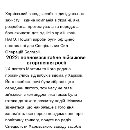
Харківський завод засобів індивідуального 
захисту – єдина компанія в Україні, яка 
розробила, протестувала та передала 
бронежилети для однієї з армій країн 
НАТО. Пошиті вироби були офіційно 
поставлені для Спеціальних Сил 
Операцій Болгарії.
2022: повномасштабне військове 
вторгнення росії
24 лютого Максим та його родина 
прокинулись від вибухів вдома у Харкові. 
Його особисті речі були зібрані ще з 
середини лютого, тож часу не гаяв: 
звʼязався з командою, яка також була 
готова до такого розвитку подій. Максим 
зізнається, що найбільше з того дня 
запамʼяталося перше повідомлення про 
повітряну тривогу, почуте по радіо.
Спеціалісти Харківського заводу засобів 