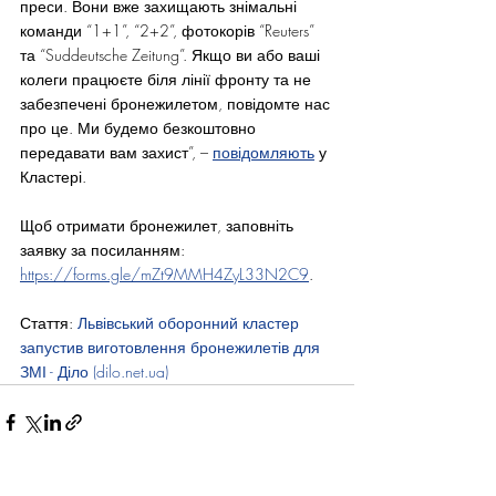
преси. Вони вже захищають знімальні 
команди “1+1”, “2+2”, фотокорів “Reuters” 
та “Suddeutsche Zeitung”. Якщо ви або ваші 
колеги працюєте біля лінії фронту та не 
забезпечені бронежилетом, повідомте нас 
про це. Ми будемо безкоштовно 
передавати вам захист”, – 
повідомляють
 у 
Кластері.
Щоб отримати бронежилет, заповніть 
заявку за посиланням: 
https://forms.gle/mZt9MMH4ZyL33N2C9
.
Стаття: 
Львівський оборонний кластер 
запустив виготовлення бронежилетів для 
ЗМІ - Діло (dilo.net.ua)