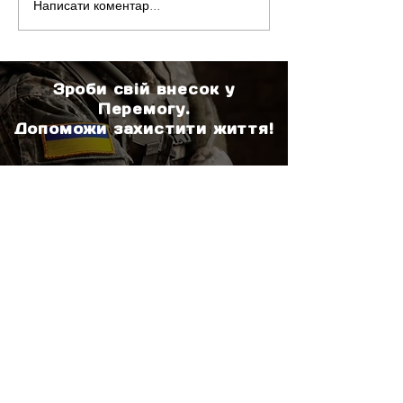
Написати коментар...
Гуманітарна місія на
Одна мета — м
передову: передача
працюємо до П
дронів та бронежилетів
Зроби свій внесок у
Перемогу.
Допоможи захистити життя!
ДОПОМОГТИ
Про нас
Підтримати