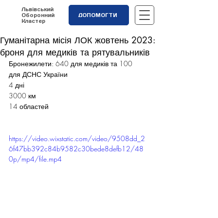
Львівський
Оборонний
ДОПОМОГТИ
Кластер
Гуманітарна місія ЛОК жовтень 2023:
броня для медиків та рятувальників
Бронежилети: 640 для медиків та 100 
для ДСНС України
4 дні
3000 км
14 областей
https://video.wixstatic.com/video/9508dd_2
6f47bb392c84b9582c30bede8defb12/48
0p/mp4/file.mp4