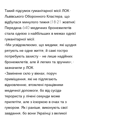
Такий підсумок гуманітарної місії ЛОК - 
Львівського Оборонного Кластера, що 
відбулася минулого тижня (18-21 жовтня)
Передача 640 медичних бронежилетів 
стала однією з найбільших в межах однієї 
гуманітарної місії.
«Ми усвідомлюємо, що медики, які щодня 
рятують не одне життя, й самі гостро 
потребують захисту – не лише надійних 
бронежилетів, але й легких та зручних», - 
зазначили у ЛОК.
«Замінене скло у вікнах, поруч 
приміщення, які не підлягають 
відновленню, втомлені працівники 
медичної допомоги, бо від сусіда-
терориста у лічені секунди може 
прилетіти, але з іскоркою в очах та з 
гумором. Як і раніше, виконують свої 
завдання, бо вони Українці з великої 